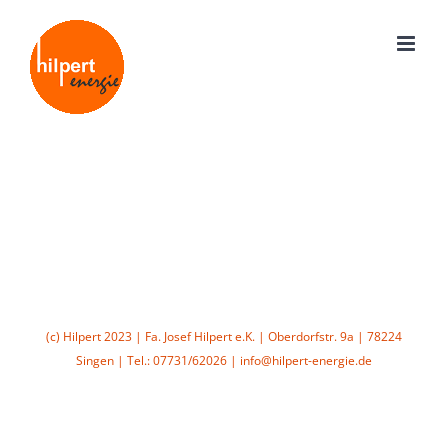
Zum
Inhalt
springen
(c) Hilpert 2023 | Fa. Josef Hilpert e.K. | Oberdorfstr. 9a | 78224
Singen | Tel.: 07731/62026 | info@hilpert-energie.de