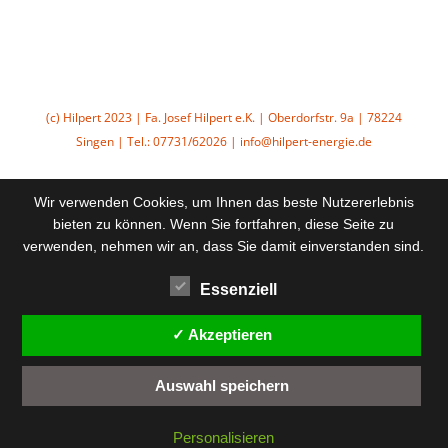
(c) Hilpert 2023 | Fa. Josef Hilpert e.K. | Oberdorfstr. 9a | 78224
Singen | Tel.: 07731/62026 | info@hilpert-energie.de
Wir verwenden Cookies, um Ihnen das beste Nutzererlebnis
bieten zu können. Wenn Sie fortfahren, diese Seite zu
verwenden, nehmen wir an, dass Sie damit einverstanden sind.
Essenziell
✓ Akzeptieren
Auswahl speichern
Personalisieren