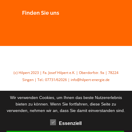
Finden Sie uns
(c) Hilpert 2023 | Fa. Josef Hilpert e.K. | Oberdorfstr. 9a | 78224
Singen | Tel.: 07731/62026 | info@hilpert-energie.de
Wir verwenden Cookies, um Ihnen das beste Nutzererlebnis
bieten zu können. Wenn Sie fortfahren, diese Seite zu
verwenden, nehmen wir an, dass Sie damit einverstanden sind.
Essenziell