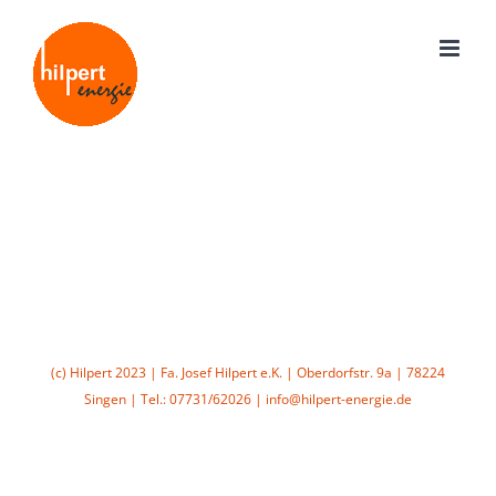
Zum
Inhalt
springen
(c) Hilpert 2023 | Fa. Josef Hilpert e.K. | Oberdorfstr. 9a | 78224
Singen | Tel.: 07731/62026 | info@hilpert-energie.de