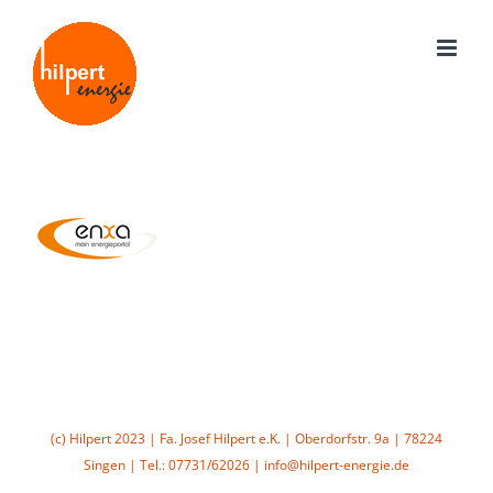
Zum
Inhalt
springen
(c) Hilpert 2023 | Fa. Josef Hilpert e.K. | Oberdorfstr. 9a | 78224
Singen | Tel.: 07731/62026 | info@hilpert-energie.de