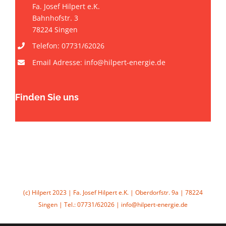
Fa. Josef Hilpert e.K.
Bahnhofstr. 3
78224 Singen
Telefon: 07731/62026
Email Adresse: info@hilpert-energie.de
Finden Sie uns
(c) Hilpert 2023 | Fa. Josef Hilpert e.K. | Oberdorfstr. 9a | 78224
Singen | Tel.: 07731/62026 | info@hilpert-energie.de