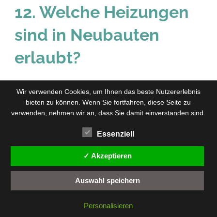
12. Welche Heizungen
sind in Neubauten
erlaubt?
a) Neubauten im Neubaugebiet
Wir verwenden Cookies, um Ihnen das beste Nutzererlebnis
bieten zu können. Wenn Sie fortfahren, diese Seite zu
In Neubaugebieten müssen neu eingebaute Heizungen
verwenden, nehmen wir an, dass Sie damit einverstanden sind.
bereits ab Januar 2024 zu mind. 65 % mit regenerativer
Energie betrieben werden (bspw. mit Wärmepumpe,
Essenziell
Fernwärme, Stromdirektheizung, Holz- / Pelletsheizung,
✓ Akzeptieren
grüner Wasserstoff, Wind). Neubaugebiete hängen somit
nicht von der kommunalen Wärmeplanung ab.
Auswahl speichern
In Neubauten innerhalb eines Neubaugebietes werden
Personalisieren
also nur noch erlaubt